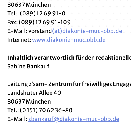
80637 München
Tel.: (089) 12 69 91-0
Fax: (089) 12 69 91-109
E-Mail: vorstand
(at)diakonie-muc-obb.de
Internet:
www.diakonie-muc.obb.de
Inhaltlich verantwortlich für den redaktionelle
Sabine Bankauf
Leitung z’sam- Zentrum für freiwilliges Enga
Landshuter Allee 40
80637 München
Tel.: (0 151) 70 62 36-80
E-Mail:
sbankauf@diakonie-muc-obb.de