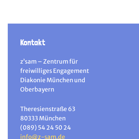
Kontakt
z’sam – Zentrum für
freiwilliges Engagement
Diakonie München und
Oberbayern
Theresienstraße 63
80333 München
(089) 54 24 50 24
info@z-sam.de