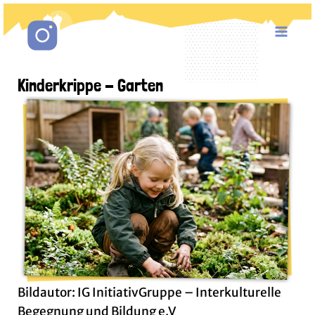
Zum
Mai
Inhalt
springen
Men
Kinderkrippe - Garten
Bildautor: IG InitiativGruppe – Interkulturelle
Begegnung und Bildung e.V